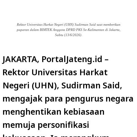
Rektor Universitas Harkat Negeri (UHN) Sudirman Said saat memberikan
paparan dalam BIMTEK Anggota DPRD PKS Se-Kalimantan di Jakarta,
Sabtu (13/6/2026).
JAKARTA, PortalJateng.id
–
Rektor Universitas Harkat
Negeri (UHN), Sudirman Said,
mengajak para pengurus negara
menghentikan kebiasaan
memuja personifikasi