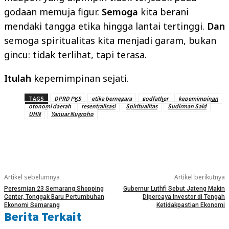
godaan memuja figur.
Semoga
kita berani
mendaki tangga etika hingga lantai tertinggi.
Dan
semoga spiritualitas kita menjadi garam, bukan
gincu: tidak terlihat, tapi terasa.
Itulah
kepemimpinan sejati.
TAGS
DPRD PKS
etika bernegara
godfather
kepemimpinan
otonomi daerah
resentralisasi
Spiritualitas
Sudirman Said
UHN
Yanuar Nugroho
Artikel sebelumnya
Artikel berikutnya
Peresmian 23 Semarang Shopping
Gubernur Luthfi Sebut Jateng Makin
Center, Tonggak Baru Pertumbuhan
Dipercaya Investor di Tengah
Ekonomi Semarang
Ketidakpastian Ekonomi
Berita Terkait