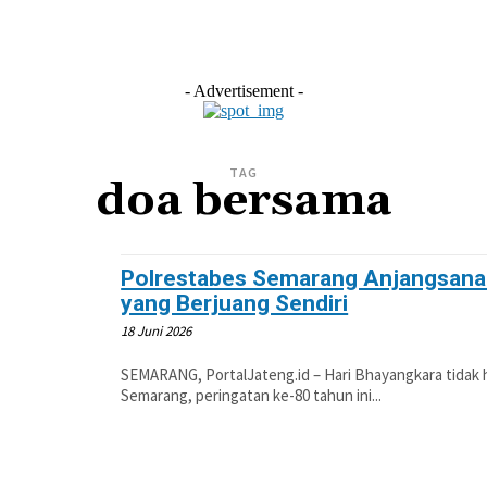
L
EKONOMI
LIFESTYLE
OLAHRAGA
OTOM
- Advertisement -
TAG
doa bersama
Polrestabes Semarang Anjangsana 
yang Berjuang Sendiri
18 Juni 2026
SEMARANG, PortalJateng.id – Hari Bhayangkara tidak 
Semarang, peringatan ke-80 tahun ini...