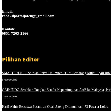
Email:
redaksiportaljateng@gmail.com
Kontak:
0851-7203-2166
Pilihan Editor
SMARTFREN Luncurkan Paket Unlimited 5G di Semarang Mulai Rp40 Rib
5 Agustus 2026
GAIKINDO Serahkan Tongkat Estafet Kepemimpinan AAF ke Malaysia, Perk
1 Agustus 2026
Hasil Akhir Beasiswa Pesantren Obah Jateng Diumumkan, 73 Peserta Lolos