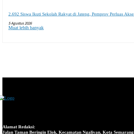
2.692 Siswa Ikuti Sekolah Rakyat di Jateng, Pemprov Perluas Aks
5 Agustus 2026
Muat lebih banyak
Alamat Redaksi:
Jalan Taman Beringin Elok, Kecamatan Ngaliyan, Kota Semarang