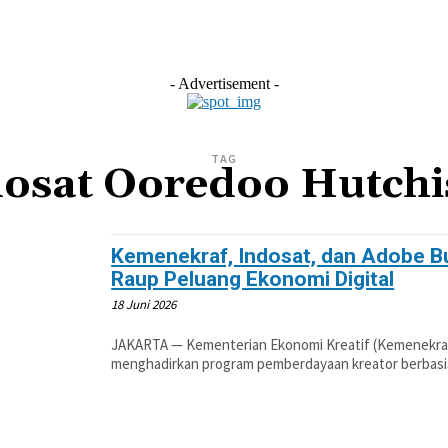
L
EKONOMI
LIFESTYLE
OLAHRAGA
OTOM
- Advertisement -
TAG
osat Ooredoo Hutch
Kemenekraf, Indosat, dan Adobe Bu
Raup Peluang Ekonomi Digital
18 Juni 2026
JAKARTA — Kementerian Ekonomi Kreatif (Kemenekraf)
menghadirkan program pemberdayaan kreator berbasis 