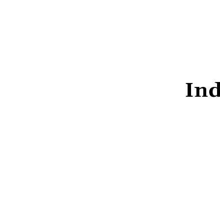
HOME
NEWS
DAERAH
NASIONA
Ind