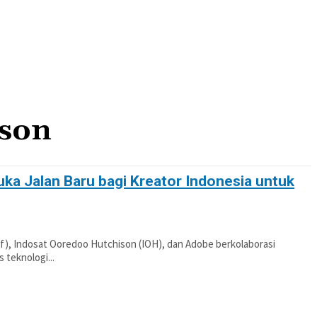
OTIF
POLITIK
PENDIDIKAN
PERISTIWA
ison
ka Jalan Baru bagi Kreator Indonesia untuk
, Indosat Ooredoo Hutchison (IOH), dan Adobe berkolaborasi
teknologi...