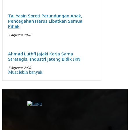
Taj Yasin Soroti Perundungan Anak,
Pencegahan Harus Libatkan Semua
Pihak
7 Agustus 2026
Ahmad Luthfi Jajaki Kerja Sama
Strategis, Industri Jateng Bidik IKN
7 Agustus 2026
Muat lebih banyak