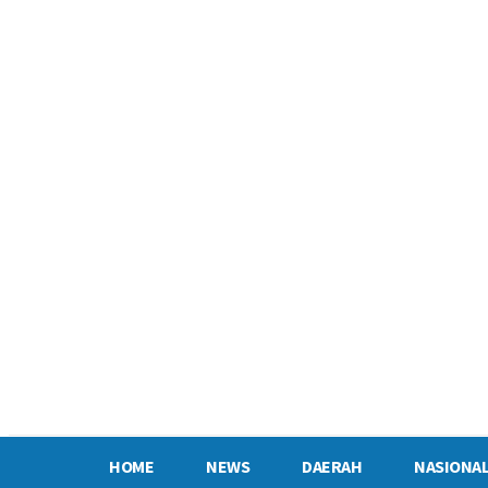
Kode Etik
Pedoman Pemberitaan
Privacy Policy
Tentang Kami
31.7
C
Semarang
HOME
NEWS
DAERAH
NASIONA