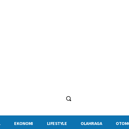
Jumat, 7 Agustus 2026
L
EKONOMI
LIFESTYLE
OLAHRAGA
OTOM