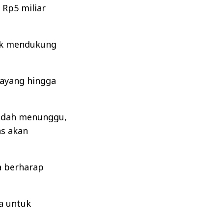
Rp5 miliar
tuk mendukung
ayang hingga
sudah menunggu,
as akan
a berharap
a untuk