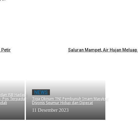
 Petir
Saluran Mampet, Air Hujan Meluap
NEWS
g dan JSB Hadapi
: Pos Terpadu
Tiga Oknum TNI Pembunuh Imam Masykur
dali
Divonis Seumur Hidup dan Dipecat
11 Desember 2023