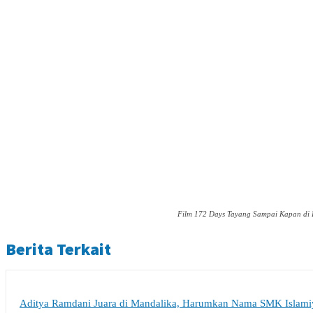
Film 172 Days Tayang Sampai Kapan di B
Berita Terkait
Aditya Ramdani Juara di Mandalika, Harumkan Nama SMK Islami