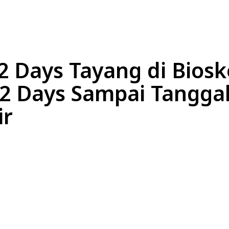
L
EKONOMI
LIFESTYLE
OLAHRAGA
OTOM
2 Days Tayang di Bios
72 Days Sampai Tangga
ir
Bagikan