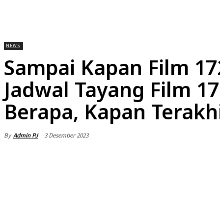
HOME
NEWS
DAERAH
NASIONA
NEWS
Sampai Kapan Film 17
Jadwal Tayang Film 1
Berapa, Kapan Terakh
By
Admin PJ
3 Desember 2023