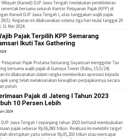
 Wilayah (Kanwil) DJP Jawa Tengah I melakukan pemblokiran
 serentak bersama seluruh Kantor Pelayanan Pajak (KPP) di
ngan Kanwil DJP Jawa Tengah I, atas tunggakan wajib pajak
 29/5). Kegiatan ini dilaksanakan selama tiga hari mulai tanggal 29
d. 31 Mei 2024.
ajib Pajak Terpilih KPP Semarang
msari Ikuti Tax Gathering
2024
 Pelayanan Pajak Pratama Semarang Gayamsari menggelar Tax
ing bersama wajib pajak di Gumaya Tower (Rabu, 15/5/24).
an ini dilaksanakan dalam rangka memberikan apresiasi kepada
pajak yang telah melaksanakan kewajiban perpajakannya secara
dan patuh.
rimaan Pajak di Jateng I Tahun 2023
buh 10 Persen Lebih
ari 2024
 DJP Jawa Tengah I sepanjang tahun 2023 berhasil membukukan
maan pajak sebesar Rp36,083 triliun. Realisasi ini melebihi target
elah ditetapkan yaitu sebesar Rp35,203 triliun atau mencapai