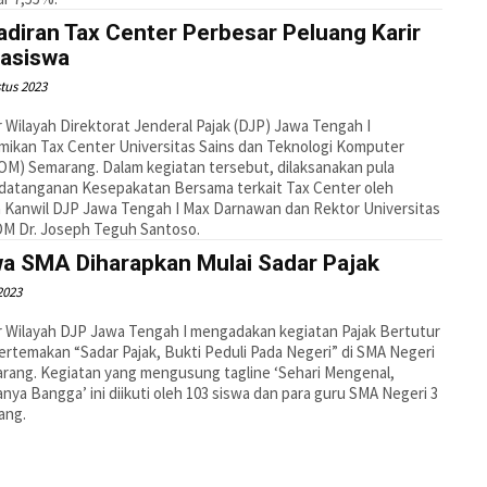
diran Tax Center Perbesar Peluang Karir
asiswa
tus 2023
 Wilayah Direktorat Jenderal Pajak (DJP) Jawa Tengah I
ikan Tax Center Universitas Sains dan Teknologi Komputer
M) Semarang. Dalam kegiatan tersebut, dilaksanakan pula
datanganan Kesepakatan Bersama terkait Tax Center oleh
 Kanwil DJP Jawa Tengah I Max Darnawan dan Rektor Universitas
M Dr. Joseph Teguh Santoso.
wa SMA Diharapkan Mulai Sadar Pajak
 2023
 Wilayah DJP Jawa Tengah I mengadakan kegiatan Pajak Bertutur
ertemakan “Sadar Pajak, Bukti Peduli Pada Negeri” di SMA Negeri
rang. Kegiatan yang mengusung tagline ‘Sehari Mengenal,
nya Bangga’ ini diikuti oleh 103 siswa dan para guru SMA Negeri 3
ang.