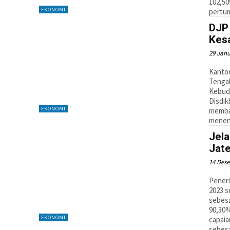
102,50
EKONOMI
pertu
DJP 
Kesa
29 Janu
Kantor
Tengah
Kebuda
Disdik
EKONOMI
membah
menen
Jel
Jate
14 Des
Peneri
2023 s
sebesa
90,30%
EKONOMI
capaia
sebesa