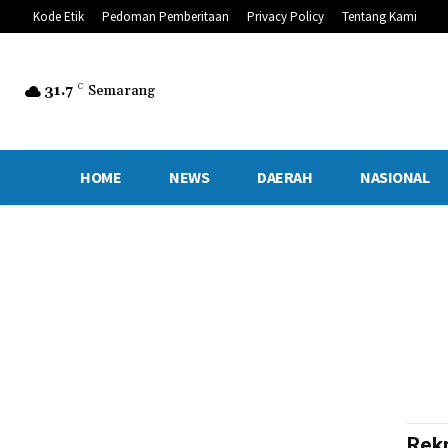
Kode Etik
Pedoman Pemberitaan
Privacy Policy
Tentang Kami
31.7
C
Semarang
HOME
NEWS
DAERAH
NASIONAL
Rek