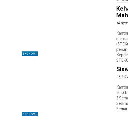
Keha
Mah
18 Agus
Kantor
meresm
(STEKO
penan
EKONOMI
Kepala
STEKO
Sis
27 Juli
Kantor
2023 b
3 Sema
Selama
Semar
EKONOMI