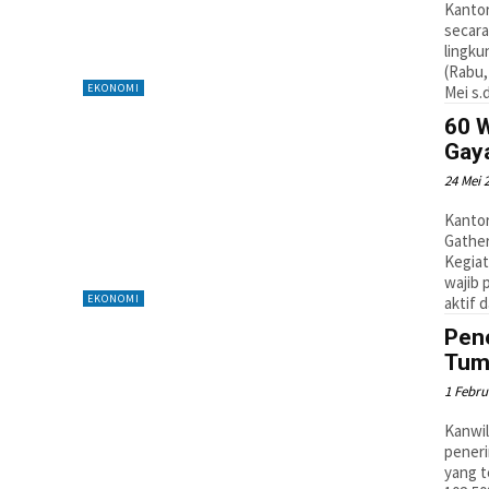
Kantor
secara
lingku
(Rabu,
EKONOMI
Mei s.
60 W
Gaya
24 Mei 
Kantor
Gather
Kegiat
wajib 
EKONOMI
aktif 
Pene
Tum
1 Febru
Kanwil
peneri
yang t