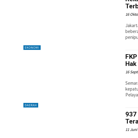
Ter
16 Okto
Jakart
beber
penipu
EKONOMI
FKP
Hak
16 Sep
Semar
kepat
Pelaya
DAERAH
937 
Ter
11 Juni