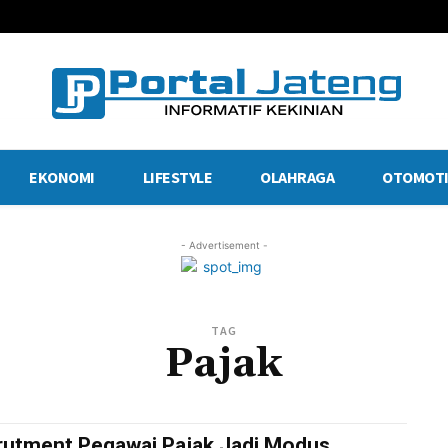
EKONOMI
LIFESTYLE
OLAHRAGA
OTOMOTI
- Advertisement -
TAG
Pajak
rutment Pegawai Pajak Jadi Modus