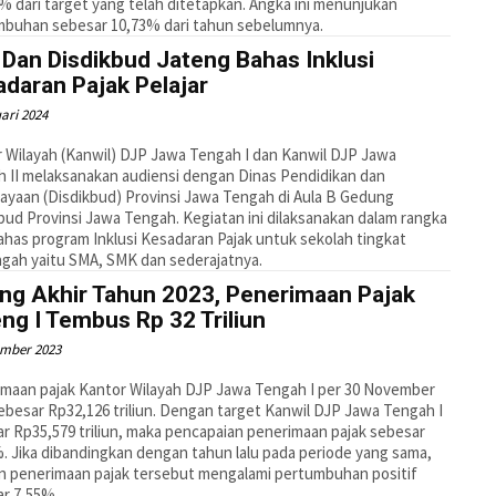
% dari target yang telah ditetapkan. Angka ini menunjukan
mbuhan sebesar 10,73% dari tahun sebelumnya.
Dan Disdikbud Jateng Bahas Inklusi
daran Pajak Pelajar
ari 2024
 Wilayah (Kanwil) DJP Jawa Tengah I dan Kanwil DJP Jawa
 II melaksanakan audiensi dengan Dinas Pendidikan dan
yaan (Disdikbud) Provinsi Jawa Tengah di Aula B Gedung
bud Provinsi Jawa Tengah. Kegiatan ini dilaksanakan dalam rangka
as program Inklusi Kesadaran Pajak untuk sekolah tingkat
gah yaitu SMA, SMK dan sederajatnya.
ang Akhir Tahun 2023, Penerimaan Pajak
ng I Tembus Rp 32 Triliun
ember 2023
maan pajak Kantor Wilayah DJP Jawa Tengah I per 30 November
ebesar Rp32,126 triliun. Dengan target Kanwil DJP Jawa Tengah I
r Rp35,579 triliun, maka pencapaian penerimaan pajak sebesar
. Jika dibandingkan dengan tahun lalu pada periode yang sama,
n penerimaan pajak tersebut mengalami pertumbuhan positif
r 7,55%.